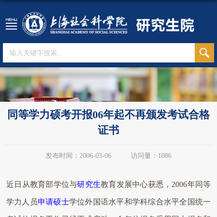
同等学力硕考开报06年起不再颁发考试合格
证书
发布时间：2006-03-06
访问量：
1086
近日从教育部学位与
研究生
教育发展中心获悉，2006年同等
学力人员
申请
硕士
学位外国语水平和学科综合水平全国统一