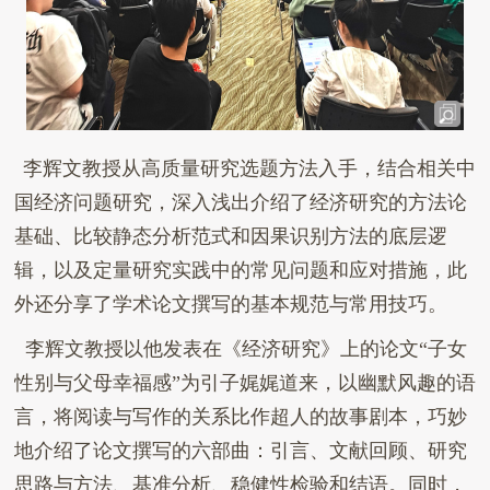
李辉文教授
从高质量研究选题方法入手，结合相关中
国经济问题研究，深入浅出介绍
了
经济研究的方法论
基础、比较静态分析范式和因果识别方法的底层逻
辑，以及定量研究实践中的常见问题和应对措施
，此
外还分享了
学术论文
撰
写的基本规范与常用技巧。
李辉文教授以他发表在《经济研究》上的论文“子女
性别与父母幸福感”为引子娓娓道来，以幽默风趣的语
言，将阅读与写作的关系比作超人的故事剧本，巧妙
地介绍了论文撰写的六部曲：引言、文献回顾、研究
思路与方法、基准分析
、稳健性检验和结语。同时，