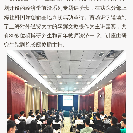
划开设
的
经济学前沿系列专题讲学班
，
在我院
分部上
海社科
国际创新基地五楼
成功
举行
。
首场
讲学
邀请到
了上海对外经贸大学的李辉文教授作为主讲嘉宾
，共
有
80
多位硕博研究生和青年教师济济一堂
。讲座由研
究生院
副院长邸俊鹏
主持。